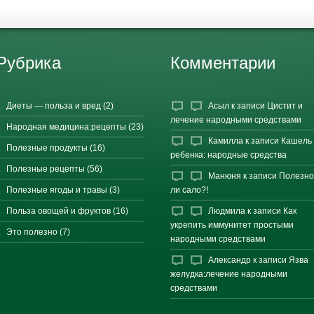
Рубрика
Комментарии
Диеты — польза и вред
(2)
Асыл
к записи
Цистит и
лечение народными средствами
Народная медицина:рецепты
(23)
Камилла
к записи
Кашель 
Полезные продукты
(16)
ребенка: народные средства
Полезные рецепты
(56)
Манюня
к записи
Полезн
Полезные ягоды и травы
(3)
ли сало?!
Польза овощей и фруктов
(16)
Людмила
к записи
Как
укрепить иммунитет простыми
Это полезно
(7)
народными средствами
Александр
к записи
Язва
желудка:лечение народными
средствами