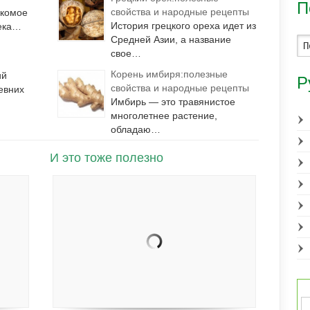
П
свойства и народные рецепты
акомое
История грецкого ореха идет из
лека…
Средней Азии, а название
свое…
Корень имбиря:полезные
ий
Р
свойства и народные рецепты
евних
Имбирь — это травянистое
многолетнее растение,
обладаю…
И это тоже полезно