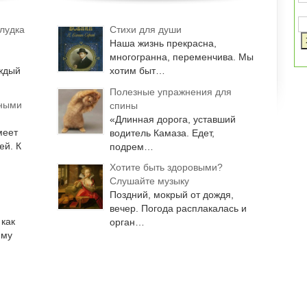
лудка
Стихи для души
Наша жизнь прекрасна,
многогранна, переменчива. Мы
аждый
хотим быт…
Полезные упражнения для
дными
спины
«Длинная дорога, уставший
меет
водитель Камаза. Едет,
ей. К
подрем…
Хотите быть здоровыми?
Слушайте музыку
Поздний, мокрый от дождя,
вечер. Погода расплакалась и
как
орган…
ему