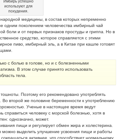
Имбирь успешно
используют для
похудения.
 народной медицины, в состав которых непременно
не одним поколением человечества имбирный чай
ой боли и от первых признаков простуды и гриппа. Но в
ственное средство, которое справляется с этими
бирное пиво, имбирный эль, а в Китае при кашле готовят
ищами.
ько с болью в голове, но и с болезненными
тизма. В этом случае принято использовать
бласть тела.
 тошноты. Поэтому его рекомендовано употреблять
 Во второй же половине беременности к употреблению
торожностью. Ученые в настоящее время ведут
ь справиться человеку с морской болезнью, хотя в
тен: однозначно, может.
ивания пищи и регулирует обмен жира и холестерина.
я можно выделить улучшение усвоения пищи и работы
 сокращаться активнее, что способствует нормальному