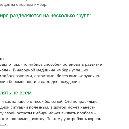
рецепты с корнем имбиря
иря разделяются на несколько групп:
нт
кт о том, что имбирь способен остановить развитие
ухолей. В народной медицине имбирь успешно
и заболеваниями,
артритами
, болезнями желудочно-
чения беременности и даже для похудения.
лять не всем
и как панацею от всех болезней. Это неправильно.
 одной ситуации полезным, в другой может нанести
илу своей остроты имбирь может вызвать проблемы,
том, например, изжогу. Поэтому употреблять корень
вах.