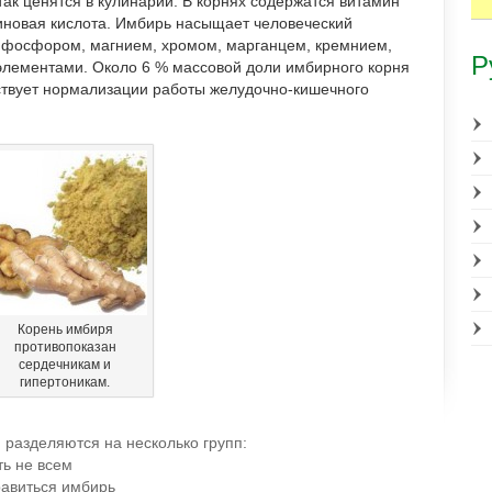
так ценятся в кулинарии. В корнях содержатся витамин
биновая кислота. Имбирь насыщает человеческий
, фосфором, магнием, хромом, марганцем, кремнием,
Р
элементами. Около 6 % массовой доли имбирного корня
бствует нормализации работы желудочно-кишечного
Корень имбиря
противопоказан
сердечникам и
гипертоникам.
 разделяются на несколько групп:
ь не всем
равиться имбирь