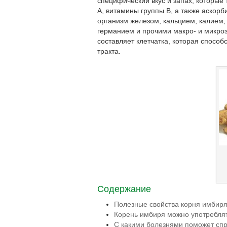
специфический вкус и запах, которые 
A, витамины группы B, а также аскор
организм железом, кальцием, калием
германием и прочими макро- и микро
составляет клетчатка, которая спосо
тракта.
Содержание
Полезные свойства корня имбиря
Корень имбиря можно употреблят
С какими болезнями поможет сп