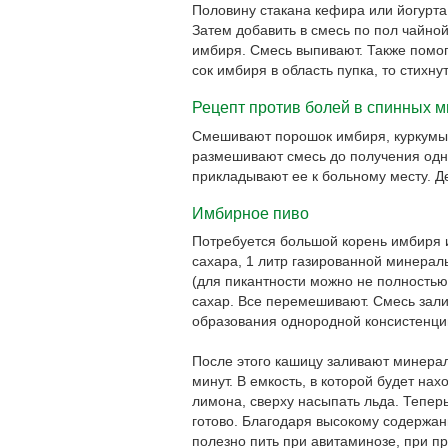
Половину стакана кефира или йогурта
Затем добавить в смесь по пол чайно
имбиря. Смесь выпивают. Также помог
сок имбиря в область пупка, то стихну
Рецепт против болей в спинных 
Смешивают порошок имбиря, куркумы и
размешивают смесь до получения одн
прикладывают ее к больному месту. Д
Имбирное пиво
Потребуется большой корень имбиря и
сахара, 1 литр газированной минерал
(для пикантности можно не полностью)
сахар. Все перемешивают. Смесь зали
образования однородной консистенци
После этого кашицу заливают минерал
минут. В емкость, в которой будет нах
лимона, сверху насыпать льда. Тепер
готово. Благодаря высокому содержа
полезно пить при авитаминозе, при пр