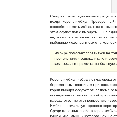
Сегодня существует немало рецептов
входит корень имбиря. Проверенный 
способен помочь избавиться от головн
этом случае чай с имбирем — не един
недугами, в этих же целях готовят им
имбирные леденцы и омлет с корнев
Имбирь помогает справиться не тол
проявлениями радикулита или ревма
компрессы и примочки на больную о
Корень имбиря избавляет человека от
беременным женщинам при токсикозе.
корня имбиря следует отнестись с ос
исследования, может ли имбирь помоч
народе ответ на этот вопрос уже извес
Имбирь нормализует процесс перевар
Среди полезных свойств корня имбир
кишечника, мышцы которого начинают