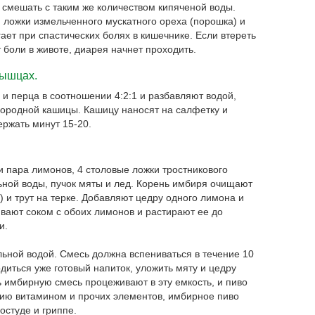
 смешать с таким же количеством кипяченой воды.
й ложки измельченного мускатного ореха (порошка) и
ает при спастических болях в кишечнике. Если втереть
т боли в животе, диарея начнет проходить.
мышцах.
 перца в соотношении 4:2:1 и разбавляют водой,
ородной кашицы. Кашицу наносят на салфетку и
ержать минут 15-20.
 пара лимонов, 4 столовые ложки тростникового
ьной воды, пучок мяты и лед. Корень имбиря очищают
 и трут на терке. Добавляют цедру одного лимона и
вают соком с обоих лимонов и растирают ее до
и.
ьной водой. Смесь должна вспениваться в течение 10
одиться уже готовый напиток, уложить мяту и цедру
ь имбирную смесь процеживают в эту емкость, и пиво
нию витамином и прочих элементов, имбирное пиво
остуде и гриппе.