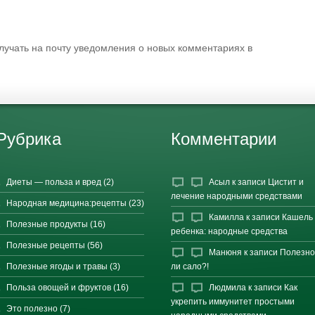
олучать на почту уведомления о новых комментариях в
Рубрика
Комментарии
Диеты — польза и вред
(2)
Асыл
к записи
Цистит и
лечение народными средствами
Народная медицина:рецепты
(23)
Камилла
к записи
Кашель 
Полезные продукты
(16)
ребенка: народные средства
Полезные рецепты
(56)
Манюня
к записи
Полезн
Полезные ягоды и травы
(3)
ли сало?!
Польза овощей и фруктов
(16)
Людмила
к записи
Как
укрепить иммунитет простыми
Это полезно
(7)