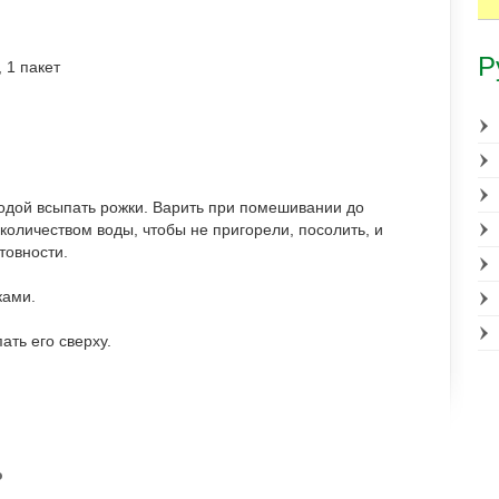
Р
 1 пакет
одой всыпать рожки. Варить при помешивании до
количеством воды, чтобы не пригорели, посолить, и
товности.
ками.
ать его сверху.
о